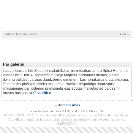
Autors: Kaspars Garda
4 no 5
Par galeriju
Labdarības portāls Ziedot.lv sadarbībā ar tirdzniecības centru Spice Home trīs
dienas no 2. līdz 4. septembrim rīkoja Mājlietu labdarības dienas, aicinot
ikvienu palīdzēt Latvijas daudzbērnu ģimenēm, kas nonākušas grūtā situācijā.
Pateicoties plašajai cilvēku atsaucībai, savākts iespaidīgs daudzums
mājsaimniecībā noderīgu priekšmetu -saziedotās mājlietas ietilpa desmit
kravas busiņos.
lasīt vairāk »
»
Autortiesības
Visas tiesības paturētas © EASYGET.LV 2006 - 2026
Portālā EASYGET.LV izvietotais materiāls ir pārpublicējams tikai ar EASYGET.LV atļauju.
Atsevišķas fotogrāfijas ir atļauts pārpublicēt tās nemodificējot un ievieotjot atsauci uz
EASYGET.LV