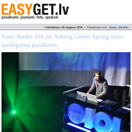
Ceturtdiena, 06.Augusts 2026.
» Vārdadienas svin:
Aisma, Askolds
;
Foto: Radio 101 un Tuborg Green Spring tūres
noslēguma pasākums