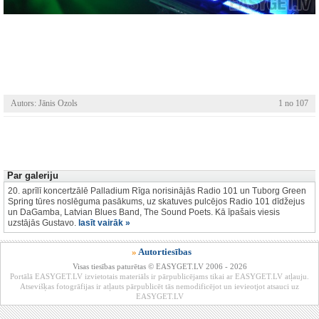
Autors: Jānis Ozols
1 no 107
Par galeriju
20. aprīlī koncertzālē Palladium Rīga norisinājās Radio 101 un Tuborg Green
Spring tūres noslēguma pasākums, uz skatuves pulcējos Radio 101 dīdžejus
un DaGamba, Latvian Blues Band, The Sound Poets. Kā īpašais viesis
uzstājās Gustavo.
lasīt vairāk »
»
Autortiesības
Visas tiesības paturētas © EASYGET.LV 2006 - 2026
Portālā EASYGET.LV izvietotais materiāls ir pārpublicējams tikai ar EASYGET.LV atļauju.
Atsevišķas fotogrāfijas ir atļauts pārpublicēt tās nemodificējot un ievieotjot atsauci uz
EASYGET.LV