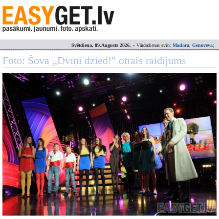
Svētdiena, 09.Augusts 2026.
» Vārdadienas svin:
Madara, Genoveva
;
Foto: Šova „Dvīņi dzied!" otrais raidījums