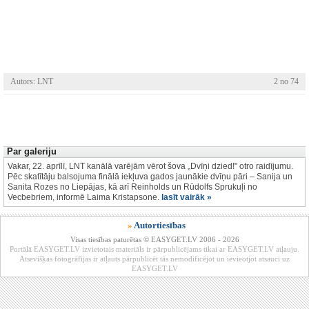
Autors: LNT
2 no 74
Par galeriju
Vakar, 22. aprīlī, LNT kanālā varējām vērot šova „Dvīņi dzied!" otro raidījumu.
Pēc skatītāju balsojuma finālā iekļuva gados jaunākie dvīņu pāri – Sanija un
Sanita Rozes no Liepājas, kā arī Reinholds un Rūdolfs Sprukuļi no
Vecbebriem, informē Laima Kristapsone.
lasīt vairāk »
»
Autortiesības
Visas tiesības paturētas © EASYGET.LV 2006 - 2026
Portālā EASYGET.LV izvietotais materiāls ir pārpublicējams tikai ar EASYGET.LV atļauju.
Atsevišķas fotogrāfijas ir atļauts pārpublicēt tās nemodificējot un ievieotjot atsauci uz
EASYGET.LV