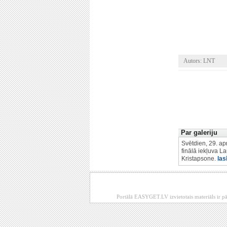
Autors: LNT
Par galeriju
Svētdien, 29. apr
finālā iekļuva L
Kristapsone.
las
Portālā EASYGET.LV izvietotais materiāls ir pā