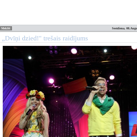
Sestdiena, 08.Augu
 „Dvīņi dzied!" trešais raidījums