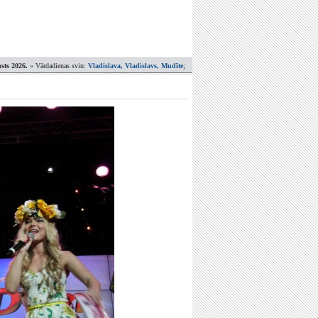
sts 2026.
» Vārdadienas svin:
Vladislava, Vladislavs, Mudīte
;