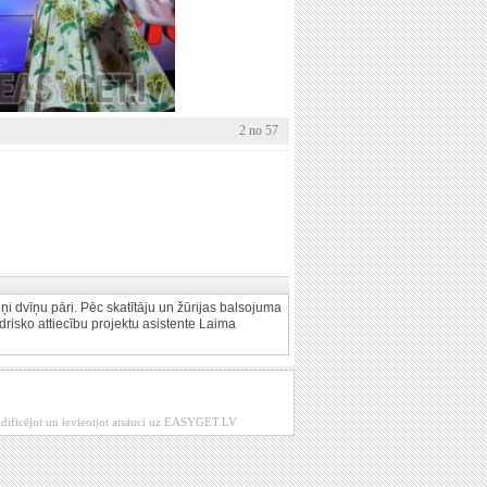
2 no 57
tiņi dvīņu pāri. Pēc skatītāju un žūrijas balsojuma
risko attiecību projektu asistente Laima
modificējot un ievieotjot atsauci uz EASYGET.LV