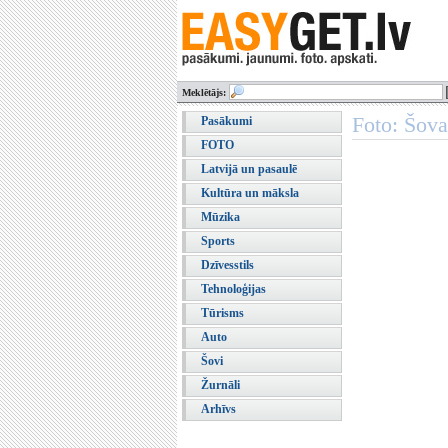
Meklētājs:
Foto: Šova
Pasākumi
FOTO
Latvijā un pasaulē
Kultūra un māksla
Mūzika
Sports
Dzīvesstils
Tehnoloģijas
Tūrisms
Auto
Šovi
Žurnāli
Arhīvs