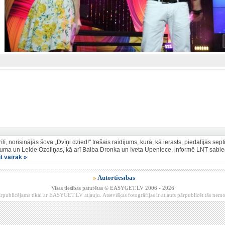
īlī, norisinājās šova „Dvīņi dzied!" trešais raidījums, kurā, kā ierasts, piedalījās sep
auma un Lelde Ozoliņas, kā arī Baiba Dronka un Iveta Upeniece, informē LNT sabied
īt vairāk »
»
Autortiesības
Visas tiesības paturētas © EASYGET.LV 2006 - 2026
rpublicējams tikai ar EASYGET.LV atļauju. Atsevišķas fotogrāfijas ir atļauts pārpublicēt tās ne