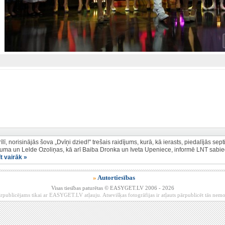
īlī, norisinājās šova „Dvīņi dzied!" trešais raidījums, kurā, kā ierasts, piedalījās sep
auma un Lelde Ozoliņas, kā arī Baiba Dronka un Iveta Upeniece, informē LNT sabied
īt vairāk »
»
Autortiesības
Visas tiesības paturētas © EASYGET.LV 2006 - 2026
rpublicējams tikai ar EASYGET.LV atļauju. Atsevišķas fotogrāfijas ir atļauts pārpublicēt tās ne