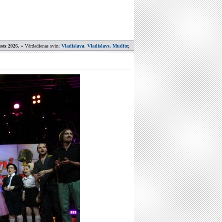
sts 2026.
» Vārdadienas svin:
Vladislava, Vladislavs, Mudīte
;