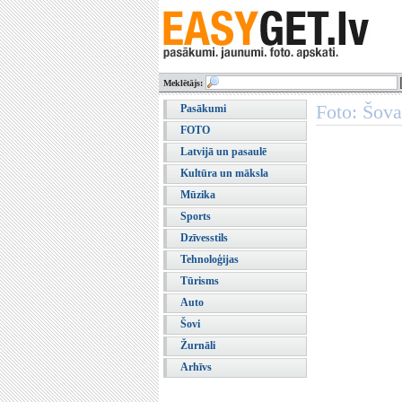
Meklētājs:
Foto: Šova
Pasākumi
FOTO
Latvijā un pasaulē
Kultūra un māksla
Mūzika
Sports
Dzīvesstils
Tehnoloģijas
Tūrisms
Auto
Šovi
Žurnāli
Arhīvs