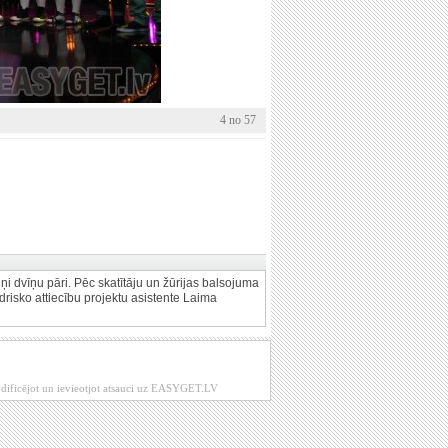
4 no 57
tiņi dvīņu pāri. Pēc skatītāju un žūrijas balsojuma
risko attiecību projektu asistente Laima
modificējot un ievieotjot atsauci uz EASYGET.LV