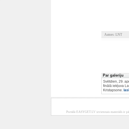
Autors: LNT
Par galeriju
Svētdien, 29. apr
finālā iekļuva L
Kristapsone.
las
Portālā EASYGET.LV izvietotais materiāls ir pā