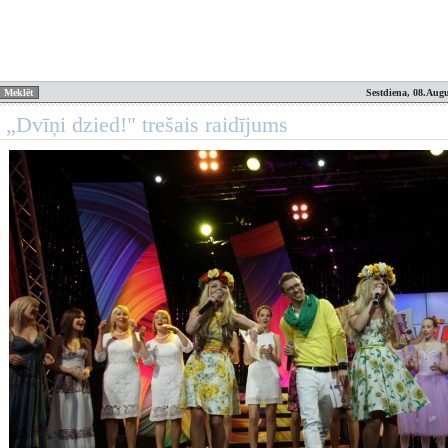
Sestdiena, 08.Augu
 „Dvīņi dzied!" trešais raidījums