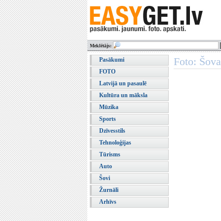
Meklētājs:
Foto: Šova
Pasākumi
FOTO
Latvijā un pasaulē
Kultūra un māksla
Mūzika
Sports
Dzīvesstils
Tehnoloģijas
Tūrisms
Auto
Šovi
Žurnāli
Arhīvs