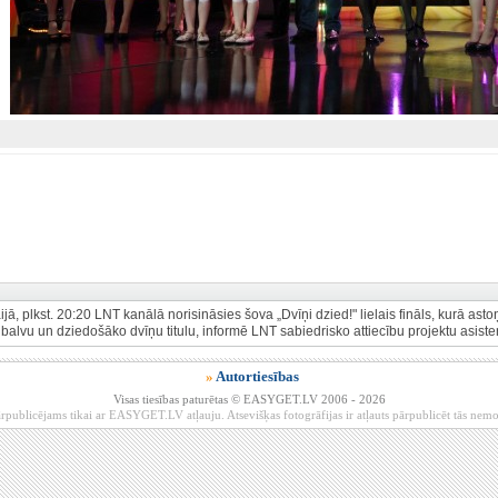
jā, plkst. 20:20 LNT kanālā norisināsies šova „Dvīņi dzied!" lielais fināls, kurā ast
alvu un dziedošāko dvīņu titulu, informē LNT sabiedrisko attiecību projektu asist
»
Autortiesības
Visas tiesības paturētas © EASYGET.LV 2006 - 2026
rpublicējams tikai ar EASYGET.LV atļauju. Atsevišķas fotogrāfijas ir atļauts pārpublicēt tās ne