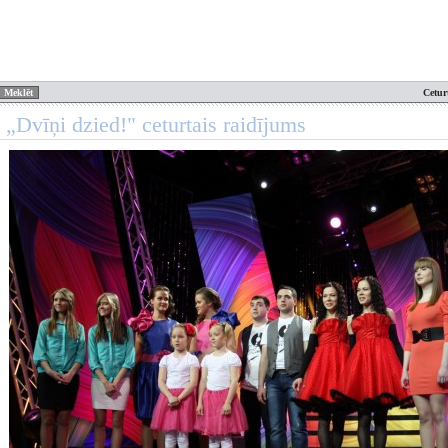
Cetur
 „Dvīņi dzied!" ceturtais raidījums