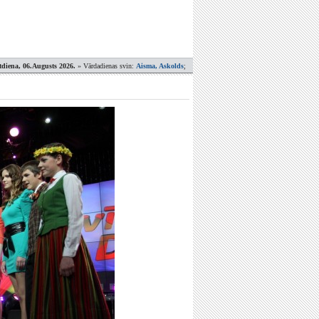
tdiena, 06.Augusts 2026.
» Vārdadienas svin:
Aisma, Askolds
;