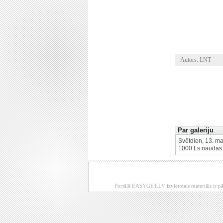
Autors: LNT
Par galeriju
Svētdien, 13. mai
1000 Ls naudas b
Portālā EASYGET.LV izvietotais materiāls ir pā