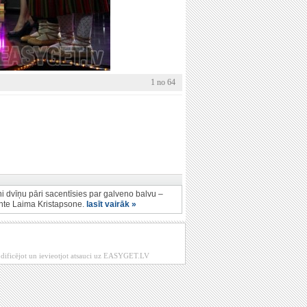
1 no 64
oņi dvīņu pāri sacentīsies par galveno balvu –
ente Laima Kristapsone.
lasīt vairāk »
modificējot un ievieotjot atsauci uz EASYGET.LV