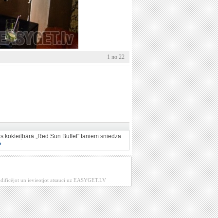
1 no 22
s kokteiļbārā „Red Sun Buffet" faniem sniedza
»
modificējot un ievieotjot atsauci uz EASYGET.LV