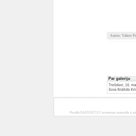
Autors: Valters P
Par galeriju
Trešdien, 16. ma
šova finālists Kr
Portālā EASYGET.LV izvietotais materiāls ir pā