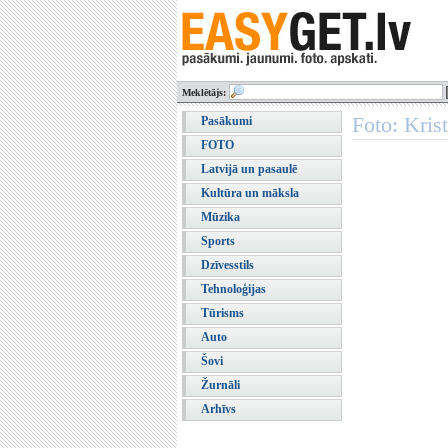
Meklētājs:
Foto: Kris
Pasākumi
FOTO
Latvijā un pasaulē
Kultūra un māksla
Mūzika
Sports
Dzīvesstils
Tehnoloģijas
Tūrisms
Auto
Šovi
Žurnāli
Arhīvs