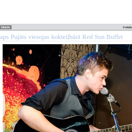
Svētdi
taps Pujāts viesojas kokteiļbārā Red Sun Buffet