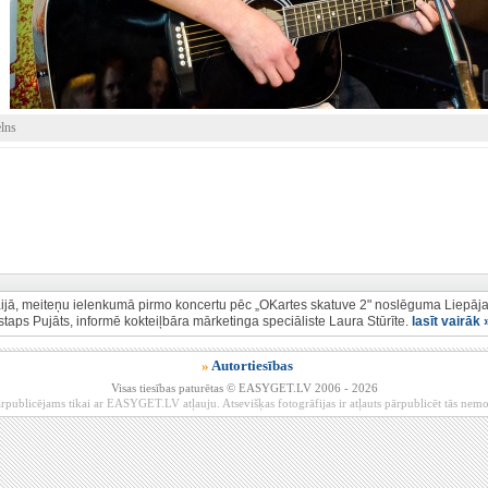
elns
ijā, meiteņu ielenkumā pirmo koncertu pēc „OKartes skatuve 2" noslēguma Liepāja
istaps Pujāts, informē kokteiļbāra mārketinga speciāliste Laura Stūrīte.
lasīt vairāk 
»
Autortiesības
Visas tiesības paturētas © EASYGET.LV 2006 - 2026
rpublicējams tikai ar EASYGET.LV atļauju. Atsevišķas fotogrāfijas ir atļauts pārpublicēt tās ne