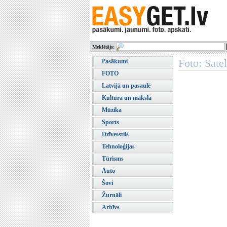
Meklētājs:
Foto: Sate
Pasākumi
FOTO
Latvijā un pasaulē
Kultūra un māksla
Mūzika
Sports
Dzīvesstils
Tehnoloģijas
Tūrisms
Auto
Šovi
Žurnāli
Arhīvs