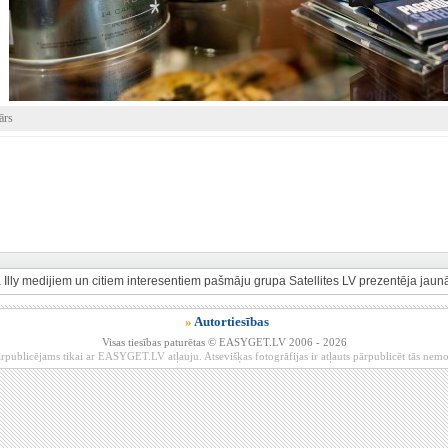
ārs
 Illy medijiem un citiem interesentiem pašmāju grupa Satellites LV prezentēja jau
»
Autortiesības
Visas tiesības paturētas © EASYGET.LV 2006 - 2026
rpublicējams tikai ar EASYGET.LV atļauju. Atsevišķas fotogrāfijas ir atļauts pārpublicēt tās ne