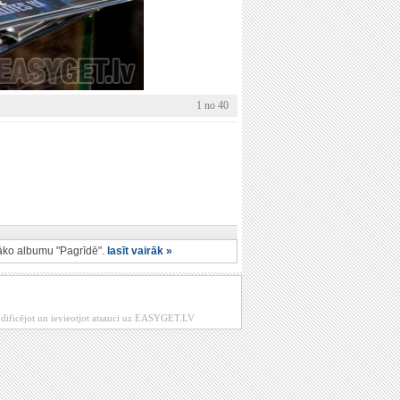
1 no 40
nāko albumu "Pagrīdē".
lasīt vairāk »
modificējot un ievieotjot atsauci uz EASYGET.LV