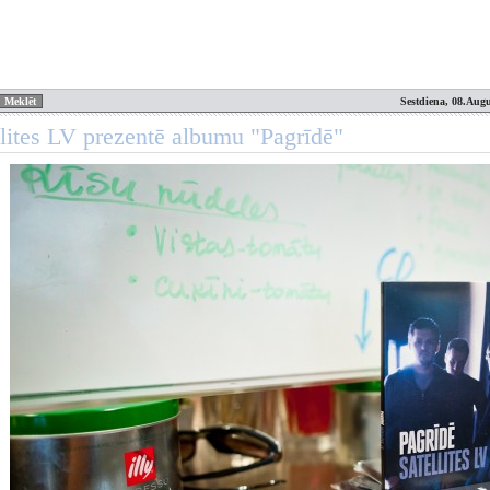
Sestdiena, 08.Augu
llites LV prezentē albumu "Pagrīdē"