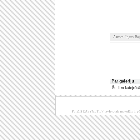
Autors: Ingus Baj
Par galeriju
Šodien kafejnīcā
Portālā EASYGET.LV izvietotais materiāls ir pā