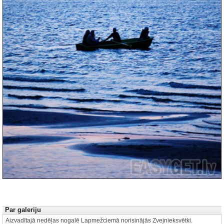
Autors: Valters Pelns
1 no 60
Par galeriju
Aizvadītajā nedēļas nogalē Lapmežciemā norisinājās Zvejnieksvētki.