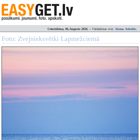
Ceturtdiena, 06.Augusts 2026.
» Vārdadienas svin:
Aisma, Askolds
;
Foto: Zvejnieksvētki Lapmežciemā