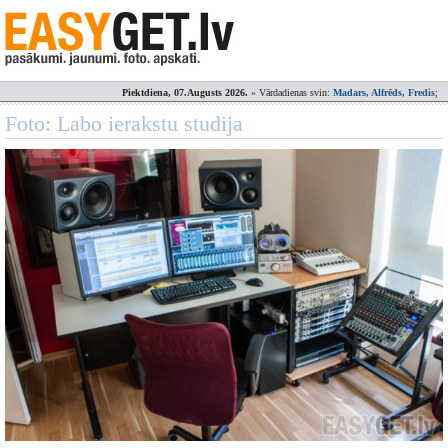
Piektdiena, 07.Augusts 2026.
» Vārdadienas svin:
Madars, Alfrēds, Fredis
;
Foto: Labo ierakstu studija