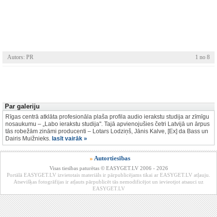
Autors: PR
1 no 8
Par galeriju
Rīgas centrā atklāta profesionāla plaša profila audio ierakstu studija ar zīmīgu
nosaukumu – „Labo ierakstu studija". Tajā apvienojušies četri Latvijā un ārpus
tās robežām zināmi producenti – Lotars Lodziņš, Jānis Kalve, [Ex] da Bass un
Dairis Muižnieks.
lasīt vairāk »
»
Autortiesības
Visas tiesības paturētas © EASYGET.LV 2006 - 2026
Portālā EASYGET.LV izvietotais materiāls ir pārpublicējams tikai ar EASYGET.LV atļauju.
Atsevišķas fotogrāfijas ir atļauts pārpublicēt tās nemodificējot un ievieotjot atsauci uz
EASYGET.LV