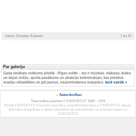
Autors: Kristiāns Kažmers
1 no 43
Par galeriju
Gada lielākais notikums pilsētā - Rīgas svētki – tas ir mūzikas, mākslas, teātra
un dejas izrāžu, sporta pasākumu un atrakciju kaleidoskops, kas piedāvā
iespēju izklaidēties un gūt jaunus, neaizmirstamus iespaidus.
lasīt vairāk »
»
Autortiesības
Visas tiesības paturētas © EASYGET.LV 2006 - 2026
Portālā EASYGET.LV izvietotais materiāls ir pārpublicējams tikai ar EASYGET.LV atļauju.
Atsevišķas fotogrāfijas ir atļauts pārpublicēt tās nemodificējot un ievieotjot atsauci uz
EASYGET.LV