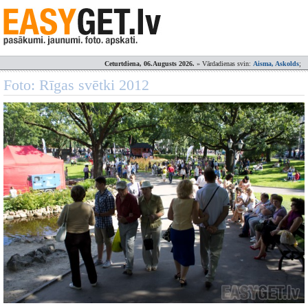
Ceturtdiena, 06.Augusts 2026.
» Vārdadienas svin:
Aisma, Askolds
;
Foto: Rīgas svētki 2012