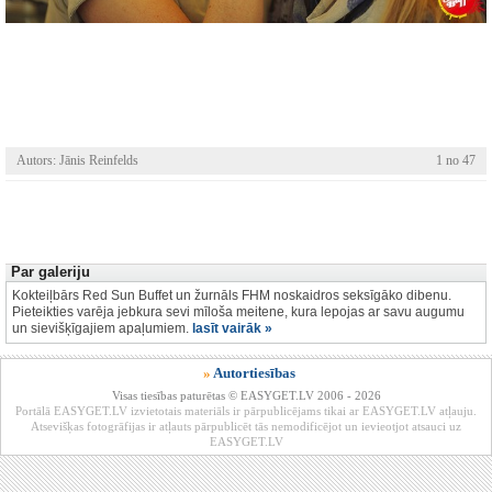
Autors: Jānis Reinfelds
1 no 47
Par galeriju
Kokteiļbārs Red Sun Buffet un žurnāls FHM noskaidros seksīgāko dibenu.
Pieteikties varēja jebkura sevi mīloša meitene, kura lepojas ar savu augumu
un sievišķīgajiem apaļumiem.
lasīt vairāk »
»
Autortiesības
Visas tiesības paturētas © EASYGET.LV 2006 - 2026
Portālā EASYGET.LV izvietotais materiāls ir pārpublicējams tikai ar EASYGET.LV atļauju.
Atsevišķas fotogrāfijas ir atļauts pārpublicēt tās nemodificējot un ievieotjot atsauci uz
EASYGET.LV