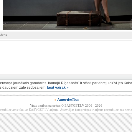
deris
ermaņa jaunākais garadarbs Jaunajā Rīgas teātrī ir stāsti par ebreju dzīvi jeb Kab
s daudziem zālē sēdošajiem.
lasīt vairāk »
»
Autortiesības
Visas tiesības paturētas © EASYGET.LV 2006 - 2026
rpublicējams tikai ar EASYGET.LV atļauju. Atsevišķas fotogrāfijas ir atļauts pārpublicēt tās ne