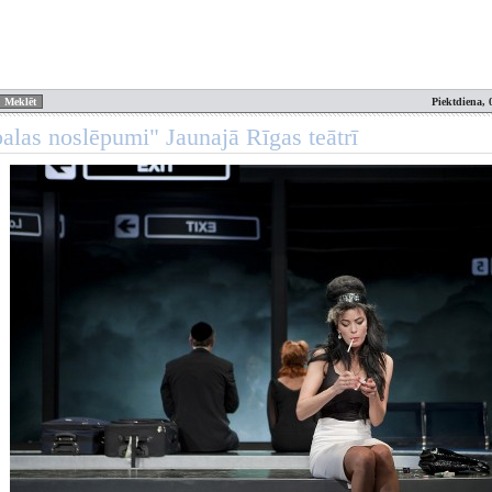
Piektdiena, 
alas noslēpumi" Jaunajā Rīgas teātrī