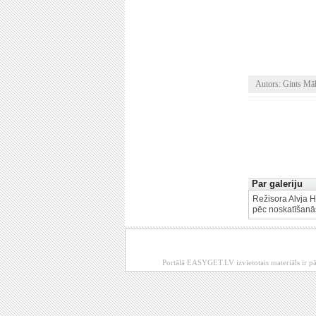
Autors: Gints Māl
Par galeriju
Režisora Alvja H
pēc noskatīšanā
Portālā EASYGET.LV izvietotais materiāls ir pā