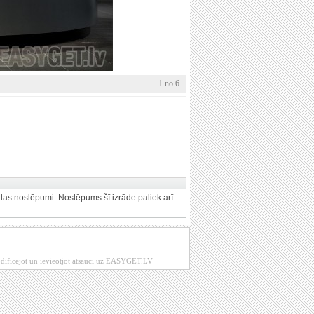
1 no 6
alas noslēpumi. Noslēpums šī izrāde paliek arī
modificējot un ievieotjot atsauci uz EASYGET.LV