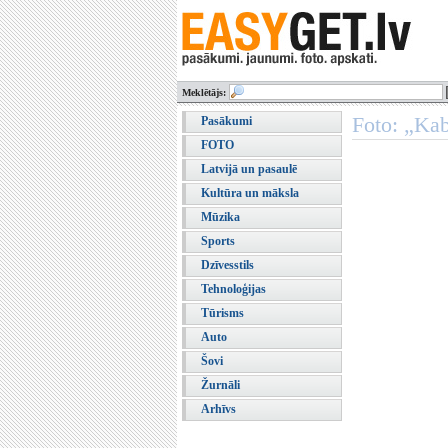
Meklētājs:
Foto: „Kab
Pasākumi
FOTO
Latvijā un pasaulē
Kultūra un māksla
Mūzika
Sports
Dzīvesstils
Tehnoloģijas
Tūrisms
Auto
Šovi
Žurnāli
Arhīvs