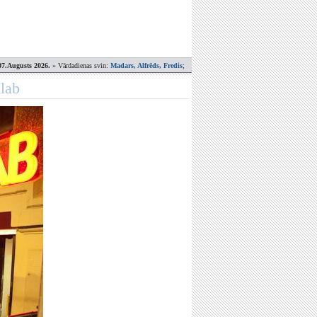
07.Augusts 2026.
» Vārdadienas svin:
Madars, Alfrēds, Fredis
;
klab