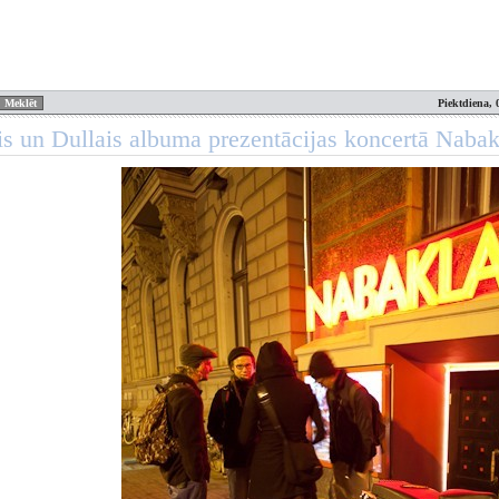
Piektdiena, 
is un Dullais albuma prezentācijas koncertā Naba