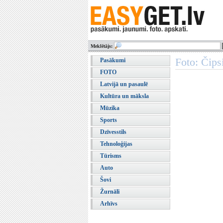
Meklētājs:
Foto: Čips
Pasākumi
FOTO
Latvijā un pasaulē
Kultūra un māksla
Mūzika
Sports
Dzīvesstils
Tehnoloģijas
Tūrisms
Auto
Šovi
Žurnāli
Arhīvs