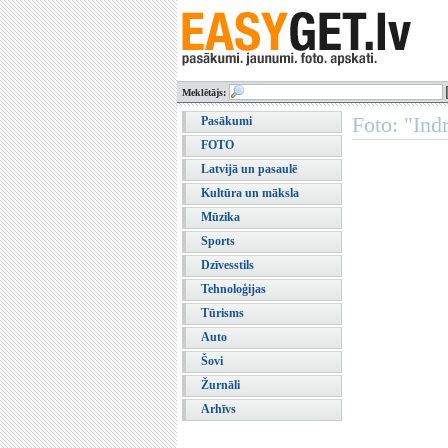
Meklētājs:
Foto: "Ind
Pasākumi
FOTO
Latvijā un pasaulē
Kultūra un māksla
Mūzika
Sports
Dzīvesstils
Tehnoloģijas
Tūrisms
Auto
Šovi
Žurnāli
Arhīvs