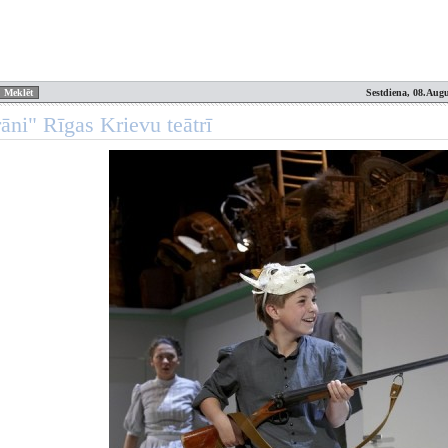
Sestdiena, 08.Augu
rāni" Rīgas Krievu teātrī