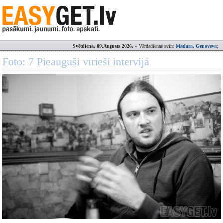
Svētdiena, 09.Augusts 2026.
» Vārdadienas svin:
Madara, Genoveva
;
Foto: 7 Pieauguši vīrieši intervijā