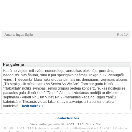
Autors: Ingus Bajārs
9 no 10
Par galeriju
Katrā no viņiem mīt zvērs, numerologs, aerobikas piekritējs, gurmāns,
hedonists. Nav šaubu, runa ir par spēcīgāko pašmāju rokgrupu 7 Pieauguši
vīrieši. 1. decembrī klajā nāks grupas pirmais un, domājams, vienīgais albums
„Tik septiņi cik mēs esam / As Seven As We Are". Tam par godu klubā
"Nabaklab" notiks svinības, sekos grupas pēdējā koncerttūre, kas noslēgsies
pasaules gala dienā klubā "Depo". Albuma izdošanas nedēļā ar diviem no
septiņiem - Vīrieti Nr. 1 un Vīrieti Nr. 2 - tiekamies kādā no Rīgas franču
kafejnīcām. Tikšanās vietas faktors nav mazvarīgs arī albuma ieraksta
kontekstā.
lasīt vairāk »
»
Autortiesības
Visas tiesības paturētas © EASYGET.LV 2006 - 2026
Portālā EASYGET.LV izvietotais materiāls ir pārpublicējams tikai ar EASYGET.LV atļauju.