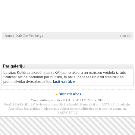
Autors: Kristīne Veinberga
3 no 30
Par galeriju
Latvijas Kultūras akadēmijas (LKA) jauno aktieru un režisoru veidotā izrāde
"Puikas" aicina padomāt par būtisko, tā atklāj patiesas un dziļi smeldzīgas
jaunu cilvēku dvēseles dzīles.
lasīt vairāk »
»
Autortiesības
Visas tiesības paturētas © EASYGET.LV 2006 - 2026
Portālā EASYGET.LV izvietotais materiāls ir pārpublicējams tikai ar EASYGET.LV atļauju.
Atsevišķas fotogrāfijas ir atļauts pārpublicēt tās nemodificējot un ievieotjot atsauci uz
EASYGET.LV