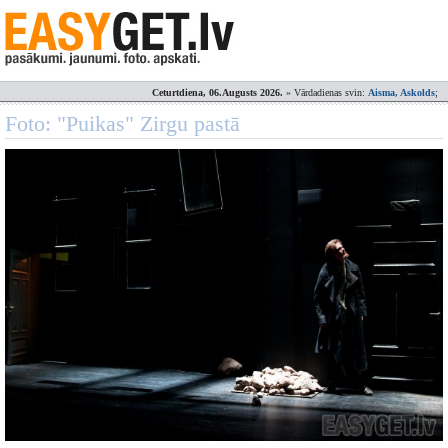
Ceturtdiena, 06.Augusts 2026.
» Vārdadienas svin:
Aisma, Askolds
;
Foto: "Puikas" Zirgu pastā