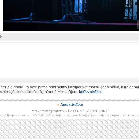
ls
eātrī „Splendid Palace" pirmo reizi notika Latvijas skeitparku gada balva, kurā apbal
strēmajā skrituļslidošanā, informē Mikus Ojers.
lasīt vairāk »
»
Autortiesības
Visas tiesības paturētas © EASYGET.LV 2006 - 2026
rpublicējams tikai ar EASYGET.LV atļauju. Atsevišķas fotogrāfijas ir atļauts pārpublicēt tās ne