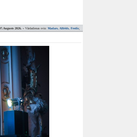
07.Augusts 2026.
» Vārdadienas svin:
Madars, Alfrēds, Fredis
;