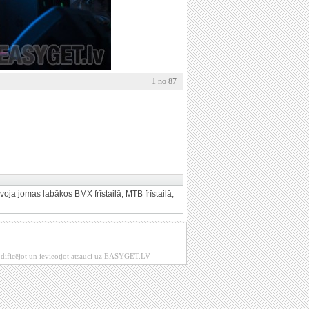
1 no 87
voja jomas labākos BMX frīstailā, MTB frīstailā,
modificējot un ievieotjot atsauci uz EASYGET.LV