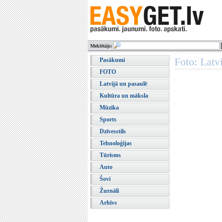
Meklētājs:
Foto: Latv
Pasākumi
FOTO
Latvijā un pasaulē
Kultūra un māksla
Mūzika
Sports
Dzīvesstils
Tehnoloģijas
Tūrisms
Auto
Šovi
Žurnāli
Arhīvs