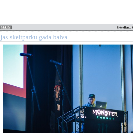
Piektdiena, 
ijas skeitparku gada balva