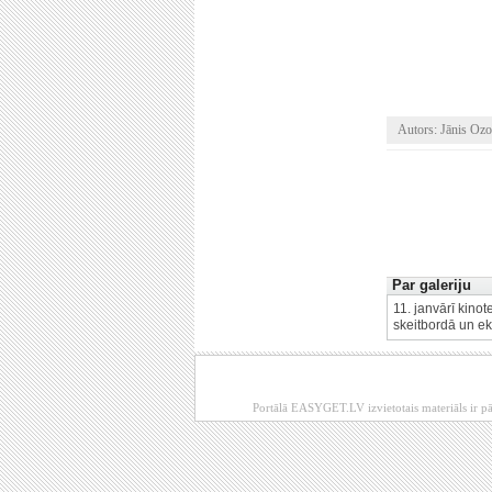
Autors: Jānis Ozo
Par galeriju
11. janvārī kinot
skeitbordā un ek
Portālā EASYGET.LV izvietotais materiāls ir pā