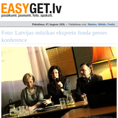
Piektdiena, 07.Augusts 2026.
» Vārdadienas svin:
Madars, Alfrēds, Fredis
;
Foto: Latvijas mūzikas eksporta fonda preses
konference