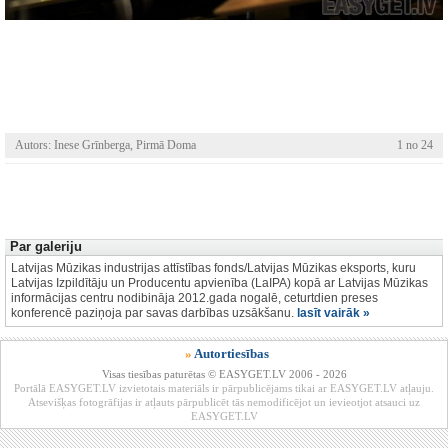
Autors: Inese Grīnberga, Pirmā Doma
1 no 24
Par galeriju
Latvijas Mūzikas industrijas attīstības fonds/Latvijas Mūzikas eksports, kuru
Latvijas Izpildītāju un Producentu apvienība (LaIPA) kopā ar Latvijas Mūzikas
informācijas centru nodibināja 2012.gada nogalē, ceturtdien preses
konferencē paziņoja par savas darbības uzsākšanu.
lasīt vairāk »
»
Autortiesības
Visas tiesības paturētas © EASYGET.LV 2006 - 2026
Portālā EASYGET.LV izvietotais materiāls ir pārpublicējams tikai ar EASYGET.LV atļauju.
Atsevišķas fotogrāfijas ir atļauts pārpublicēt tās nemodificējot un ievieotjot atsauci uz
EASYGET.LV