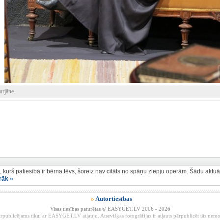
urjāne
, kurš patiesībā ir bērna tēvs, šoreiz nav citāts no spāņu ziepju operām. Šādu aktu
irāk »
»
Autortiesības
Visas tiesības paturētas © EASYGET.LV 2006 - 2026
rpublicējams tikai ar EASYGET.LV atļauju. Atsevišķas fotogrāfijas ir atļauts pārpublicēt tās ne