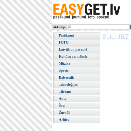
Meklētājs:
Foto: JRT 
Pasākumi
FOTO
Latvijā un pasaulē
Kultūra un māksla
Mūzika
Sports
Dzīvesstils
Tehnoloģijas
Tūrisms
Auto
Šovi
Žurnāli
Arhīvs