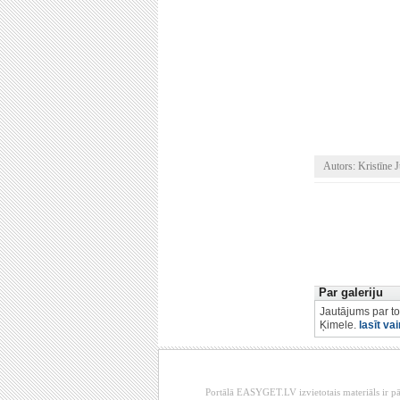
Autors: Kristīne J
Par galeriju
Jautājums par to
Ķimele.
lasīt va
Portālā EASYGET.LV izvietotais materiāls ir pā