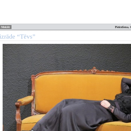
Piektdiena, 
izrāde “Tēvs”