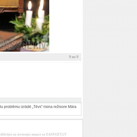
9 no 9
ālu problēmu izrādē „Tēvs" risina režisore Māra
modificējot un ievieotjot atsauci uz EASYGET.LV