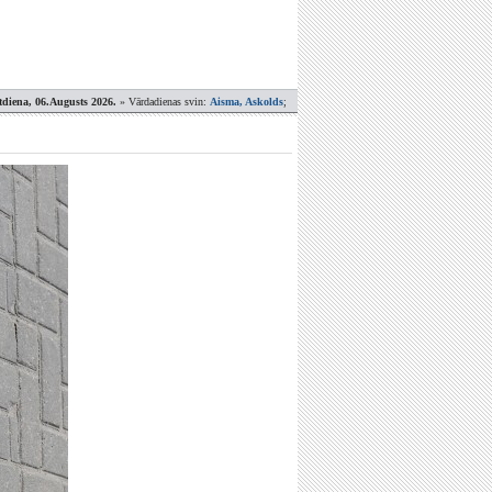
tdiena, 06.Augusts 2026.
» Vārdadienas svin:
Aisma, Askolds
;