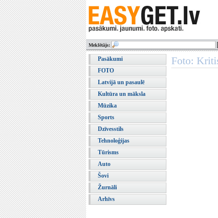
Meklētājs:
Foto: Krit
Pasākumi
FOTO
Latvijā un pasaulē
Kultūra un māksla
Mūzika
Sports
Dzīvesstils
Tehnoloģijas
Tūrisms
Auto
Šovi
Žurnāli
Arhīvs