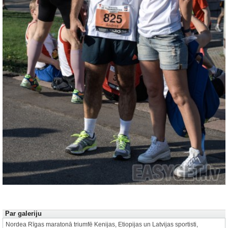
Autors: Vanda Gluha
1 no 118
Par galeriju
Nordea Rīgas maratonā triumfē Kenijas, Etiopijas un Latvijas sportisti,