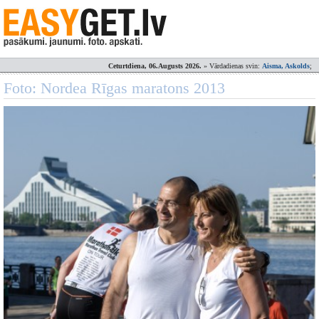
Ceturtdiena, 06.Augusts 2026.
» Vārdadienas svin:
Aisma, Askolds
;
Foto: Nordea Rīgas maratons 2013