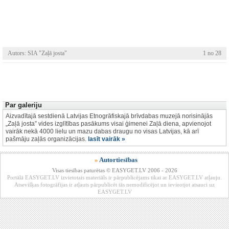
Autors: SIA "Zaļā josta"
1 no 28
Par galeriju
Aizvadītajā sestdienā Latvijas Etnogrāfiskajā brīvdabas muzejā norisinājās
„Zaļā josta” vides izglītības pasākums visai ģimenei Zaļā diena, apvienojot
vairāk nekā 4000 lielu un mazu dabas draugu no visas Latvijas, kā arī
pašmāju zaļās organizācijas.
lasīt vairāk »
»
Autortiesības
Visas tiesības paturētas © EASYGET.LV 2006 - 2026
Portālā EASYGET.LV izvietotais materiāls ir pārpublicējams tikai ar EASYGET.LV atļauju.
Atsevišķas fotogrāfijas ir atļauts pārpublicēt tās nemodificējot un ievieotjot atsauci uz
EASYGET.LV