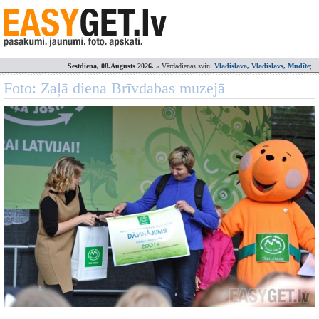
Sestdiena, 08.Augusts 2026.
» Vārdadienas svin:
Vladislava, Vladislavs, Mudīte
;
Foto: Zaļā diena Brīvdabas muzejā