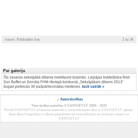
Autors: Publicitātes foto
2 no 38
Par galeriju
Šīs vasaras seksīgākā dibena meklējumi turpinās. Liepājas kokteiļbāra Red
Sun Buffet un žurnāla FHM rīkotajā konkursā „Seksīgākais dibens 2013”
šogad pieteicās 30 pašpārliecinātas meitenes.
lasīt vairāk »
»
Autortiesības
Visas tiesības paturētas © EASYGET.LV 2006 - 2026
Portālā EASYGET.LV izvietotais materiāls ir pārpublicējams tikai ar EASYGET.LV atļauju.
Atsevišķas fotogrāfijas ir atļauts pārpublicēt tās nemodificējot un ievieotjot atsauci uz
EASYGET.LV