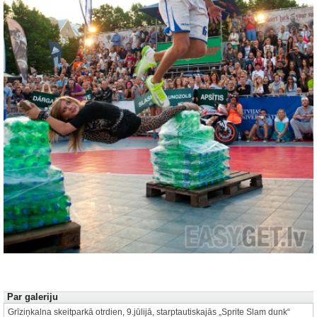
Autors: Renārs Koris
1 no 21
Par galeriju
Grīziņkalna skeitparkā otrdien, 9.jūlijā, starptautiskajās „Sprite Slam dunk“