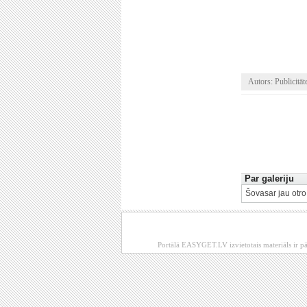
Autors: Publicitāt
Par galeriju
Šovasar jau otro
Portālā EASYGET.LV izvietotais materiāls ir pā