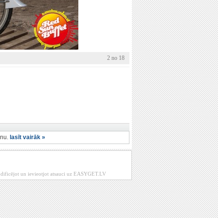
2 no 18
enu.
lasīt vairāk »
modificējot un ievieotjot atsauci uz EASYGET.LV