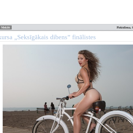
Piektdiena, 
ursa „Seksīgākais dibens” finālistes