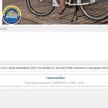
es foto
 reizi Latvijā kokteiļbārs Red Sun Buffet un žurnāls FHM noskaidros seksīgāko dib
»
Autortiesības
Visas tiesības paturētas © EASYGET.LV 2006 - 2026
rpublicējams tikai ar EASYGET.LV atļauju. Atsevišķas fotogrāfijas ir atļauts pārpublicēt tās ne