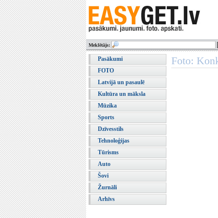
Meklētājs:
Foto: Konk
Pasākumi
FOTO
Latvijā un pasaulē
Kultūra un māksla
Mūzika
Sports
Dzīvesstils
Tehnoloģijas
Tūrisms
Auto
Šovi
Žurnāli
Arhīvs