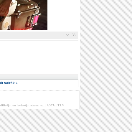
1 no 133
sīt vairāk »
modificējot un ievieotjot atsauci uz EASYGET.LV