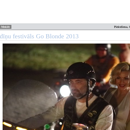
Piektdiena, 
dīņu festivāls Go Blonde 2013