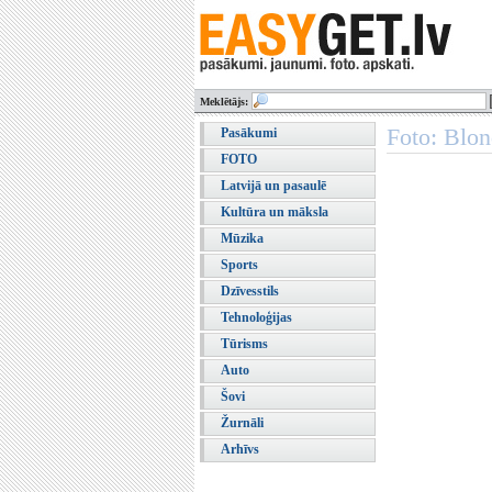
Meklētājs:
Foto: Blon
Pasākumi
FOTO
Latvijā un pasaulē
Kultūra un māksla
Mūzika
Sports
Dzīvesstils
Tehnoloģijas
Tūrisms
Auto
Šovi
Žurnāli
Arhīvs