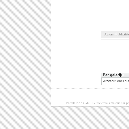
Autors: Publicitāt
Par galeriju
Aizvadīti divu 
Portālā EASYGET.LV izvietotais materiāls ir pā