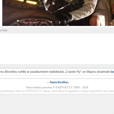
es foto
dienu Blondīņu svētki ar pasākumiem naktsklubā „Coyote Fly” un Majoru pludmalē
la
»
Autortiesības
Visas tiesības paturētas © EASYGET.LV 2006 - 2026
rpublicējams tikai ar EASYGET.LV atļauju. Atsevišķas fotogrāfijas ir atļauts pārpublicēt tās ne