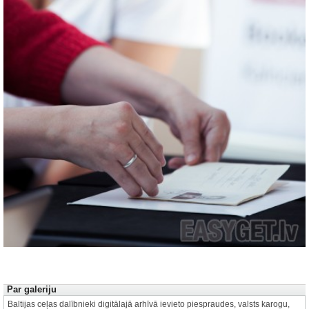
Autors: Anete Rūķe
1 no 23
Par galeriju
Baltijas ceļas dalībnieki digitālajā arhīvā ievieto piespraudes, valsts karogu,