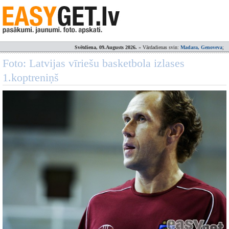
Svētdiena, 09.Augusts 2026.
» Vārdadienas svin:
Madara, Genoveva
;
Foto: Latvijas vīriešu basketbola izlases
1.koptreniņš