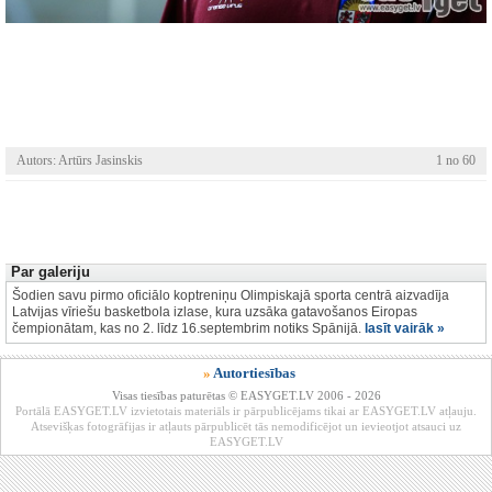
Autors: Artūrs Jasinskis
1 no 60
Par galeriju
Šodien savu pirmo oficiālo koptreniņu Olimpiskajā sporta centrā aizvadīja
Latvijas vīriešu basketbola izlase, kura uzsāka gatavošanos Eiropas
čempionātam, kas no 2. līdz 16.septembrim notiks Spānijā.
lasīt vairāk »
»
Autortiesības
Visas tiesības paturētas © EASYGET.LV 2006 - 2026
Portālā EASYGET.LV izvietotais materiāls ir pārpublicējams tikai ar EASYGET.LV atļauju.
Atsevišķas fotogrāfijas ir atļauts pārpublicēt tās nemodificējot un ievieotjot atsauci uz
EASYGET.LV