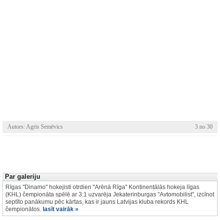
Autors: Agris Semēvics
3 no 30
Par galeriju
Rīgas "Dinamo" hokejisti otrdien "Arēnā Rīga" Kontinentālās hokeja līgas
(KHL) čempionāta spēlē ar 3:1 uzvarēja Jekaterinburgas "Avtomobilist", izcīnot
septīto panākumu pēc kārtas, kas ir jauns Latvijas kluba rekords KHL
čempionātos.
lasīt vairāk »