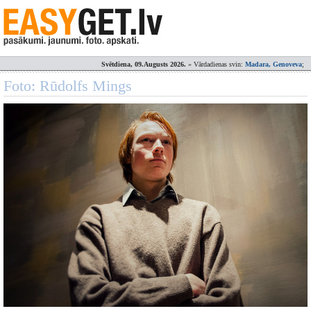
Svētdiena, 09.Augusts 2026.
» Vārdadienas svin:
Madara, Genoveva
;
Foto: Rūdolfs Mings