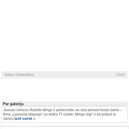
Autors: Gunita Kļava
2 no 8
Par galeriju
Jaunais režisors Rūdolfs Mings ir pārliecināts, ka viņa pirmais lielais darbs –
filma „Ļaunuma atspulgs” un teātra TT izrāde „Minga rēgi” ir kā podiņš ar
vāciņu
lasīt vairāk »