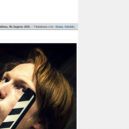
tdiena, 06.Augusts 2026.
» Vārdadienas svin:
Aisma, Askolds
;