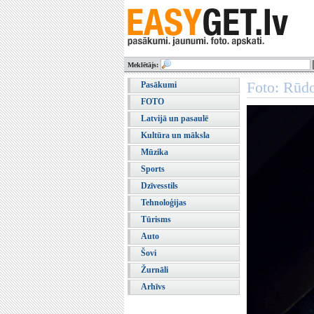
Meklētājs:
Foto: Rūd
Pasākumi
FOTO
Latvijā un pasaulē
Kultūra un māksla
Mūzika
Sports
Dzīvesstils
Tehnoloģijas
Tūrisms
Auto
Šovi
Žurnāli
Arhīvs