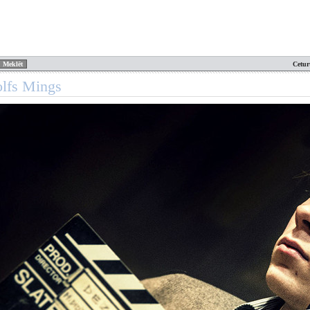
Cetur
olfs Mings