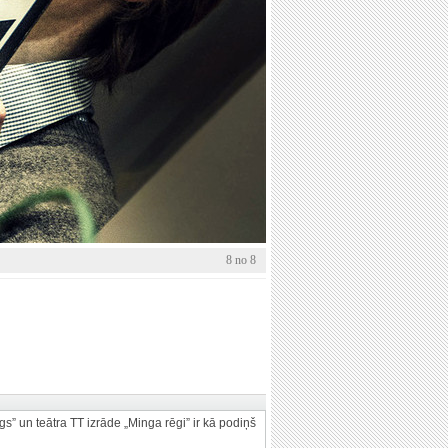
8 no 8
gs” un teātra TT izrāde „Minga rēgi” ir kā podiņš