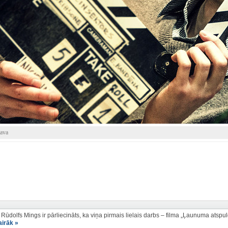
ļava
Rūdolfs Mings ir pārliecināts, ka viņa pirmais lielais darbs – filma „Ļaunuma atspul
airāk »