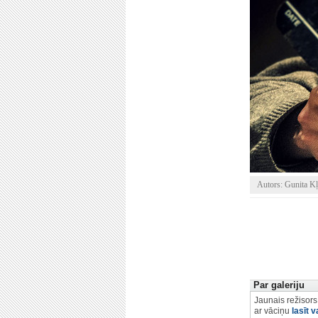
Autors: Gunita K
Par galeriju
Jaunais režisors 
ar vāciņu
lasīt v