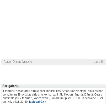
Autors: Marina Ignatjeva
1 no 136
Par galeriju
1.februārī noskaidroti pirmie seši finālisti, kas 22.februārī Ventspilī cīnīsies par
ceļazīmi uz Eirovīzijas dziesmu konkursa finālu Kopenhāgenā, Dānijā. Otrais
pusfināls jau 2.februārī, koncertzālē „Palladium” plkst. 21:00 un tiešraidē LTV1
un ltv.lv plkst. 21.40.
lasīt vairāk »