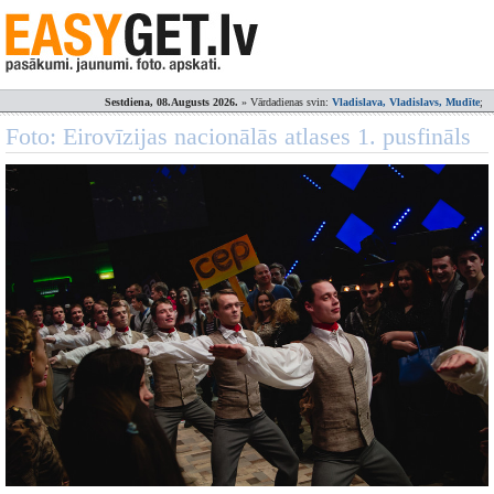
Sestdiena, 08.Augusts 2026.
» Vārdadienas svin:
Vladislava, Vladislavs, Mudīte
;
Foto: Eirovīzijas nacionālās atlases 1. pusfināls