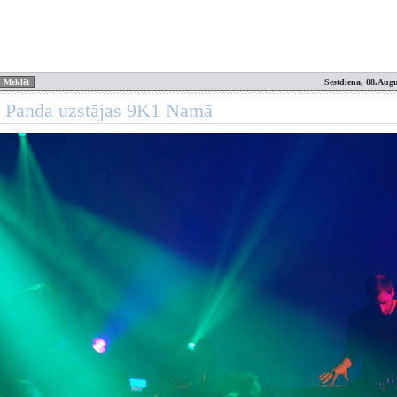
Sestdiena, 08.Augu
d Panda uzstājas 9K1 Namā