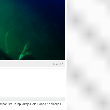
17 no 17
omponists un izpildītājs Gold Panda no Vācijas.