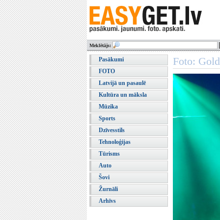
Meklētājs:
Foto: Gol
Pasākumi
FOTO
Latvijā un pasaulē
Kultūra un māksla
Mūzika
Sports
Dzīvesstils
Tehnoloģijas
Tūrisms
Auto
Šovi
Žurnāli
Arhīvs