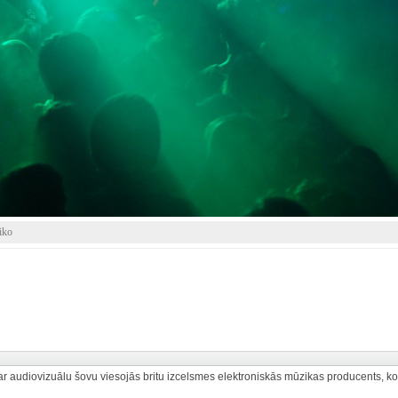
iko
 ar audiovizuālu šovu viesojās britu izcelsmes elektroniskās mūzikas producents, k