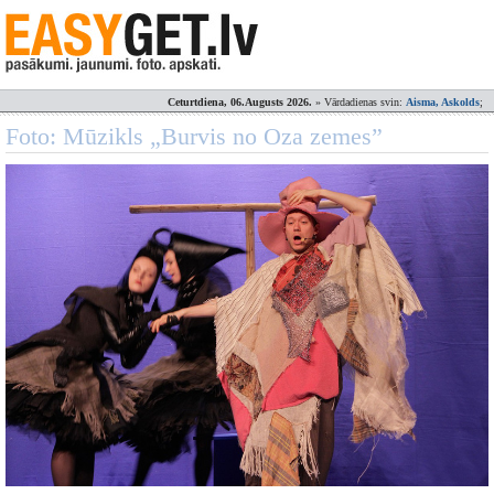
Ceturtdiena, 06.Augusts 2026.
» Vārdadienas svin:
Aisma, Askolds
;
Foto: Mūzikls „Burvis no Oza zemes”