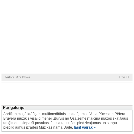
Autors: Ars Nova
1 no 11
Par galeriju
Aprīlī un maijā krāšņais multimediālais iestudējums - Valta Pūces un Pētera
Brūvera mūzikls visai ģimenei „Burvis no Oza zemes” aicina mazos skatītājus
un ģimenes iepazīt pasakas tēlu satraucošos piedzīvojumus un sapņu
piepildījumus izrādēs Mūzikas namā Daile.
lasīt vairāk »