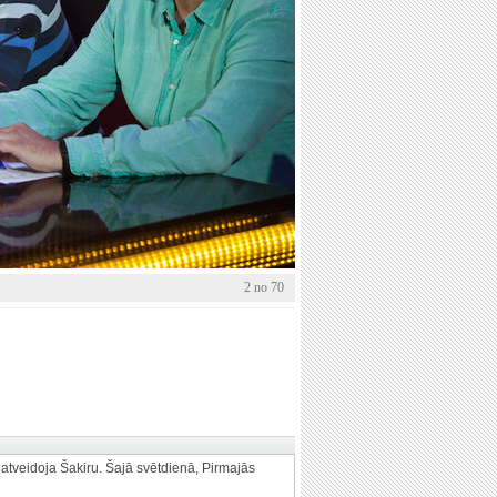
2 no 70
 atveidoja Šakiru. Šajā svētdienā, Pirmajās