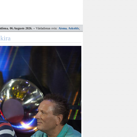
tdiena, 06.Augusts 2026.
» Vārdadienas svin:
Aisma, Askolds
;
kira