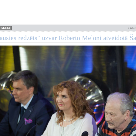
Cetur
lausies redzēts" uzvar Roberto Meloni atveidotā Ša