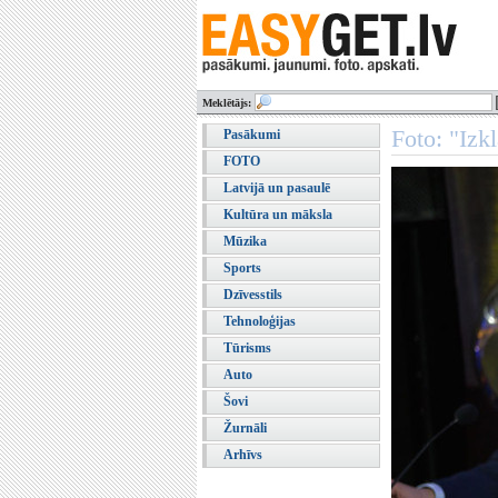
Meklētājs:
Foto: "Izk
Pasākumi
FOTO
Latvijā un pasaulē
Kultūra un māksla
Mūzika
Sports
Dzīvesstils
Tehnoloģijas
Tūrisms
Auto
Šovi
Žurnāli
Arhīvs