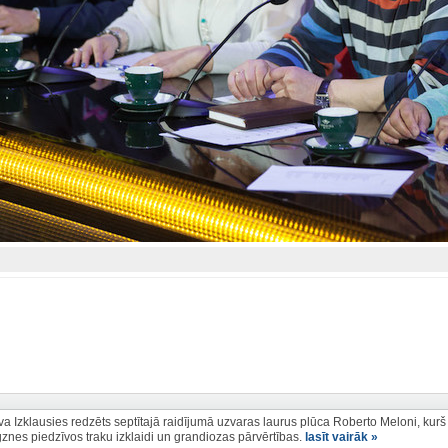
ova Izklausies redzēts septītajā raidījumā uzvaras laurus plūca Roberto Meloni, kurš
gznes piedzīvos traku izklaidi un grandiozas pārvērtības.
lasīt vairāk »