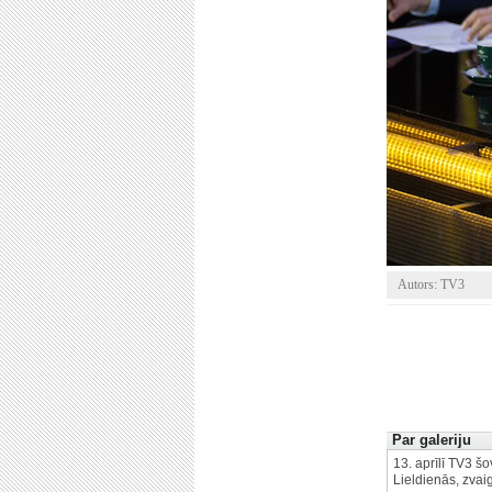
Autors: TV3
Par galeriju
13. aprīlī TV3 š
Lieldienās, zvai