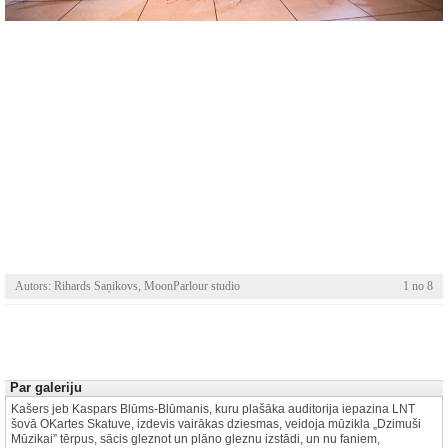
Autors: Rihards Saņikovs, MoonParlour studio
1 no 8
Par galeriju
Kašers jeb Kaspars Blūms-Blūmanis, kuru plašāka auditorija iepazina LNT
šovā OKartes Skatuve, izdevis vairākas dziesmas, veidoja mūzikla „Dzimuši
Mūzikai” tērpus, sācis gleznot un plāno gleznu izstādi, un nu faniem,