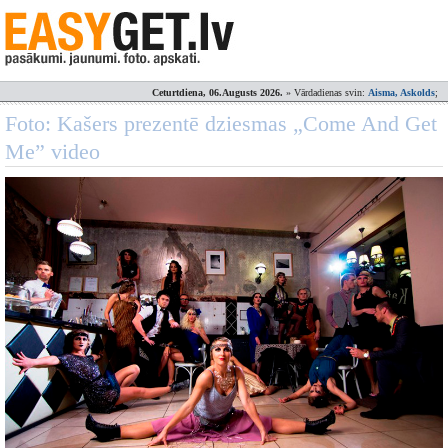
Ceturtdiena, 06.Augusts 2026.
» Vārdadienas svin:
Aisma, Askolds
;
Foto: Kašers prezentē dziesmas „Come And Get
Me” video