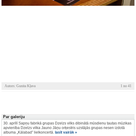
Autors: Gunita Kļava
1 no 41
Par galeriju
30. aprīlī Sapņu fabrikā grupas Dzelzs vilks dibinātā mūsdienu tautas mūzikas
apvienība Dzelzs vilka Jauno Jāņu orķestris uzstājās grupas nesen izdotā
albuma „Kālabad” lielkoncertā.
lasīt vairāk »