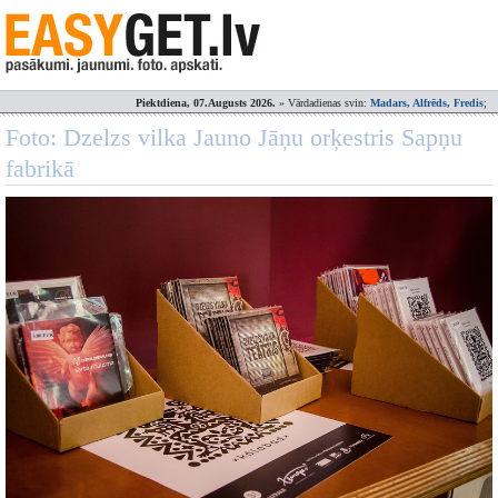
Piektdiena, 07.Augusts 2026.
» Vārdadienas svin:
Madars, Alfrēds, Fredis
;
Foto: Dzelzs vilka Jauno Jāņu orķestris Sapņu
fabrikā