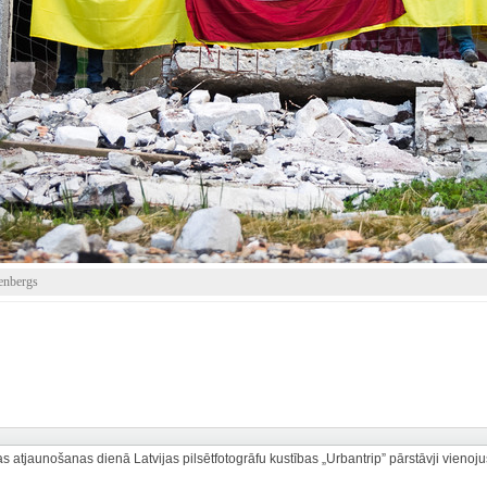
enbergs
as atjaunošanas dienā Latvijas pilsētfotogrāfu kustības „Urbantrip” pārstāvji vienoju