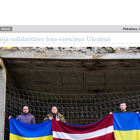
Piektdiena, 
ija solidaritātes foto-sveiciens Ukrainai