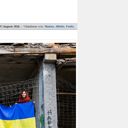
07.Augusts 2026.
» Vārdadienas svin:
Madars, Alfrēds, Fredis
;