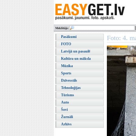
Meklētājs:
Foto: 4. ma
Pasākumi
FOTO
Latvijā un pasaulē
Kultūra un māksla
Mūzika
Sports
Dzīvesstils
Tehnoloģijas
Tūrisms
Auto
Šovi
Žurnāli
Arhīvs