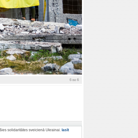
6 no 6
šies solidaritātes sveicienā Ukrainai.
lasīt