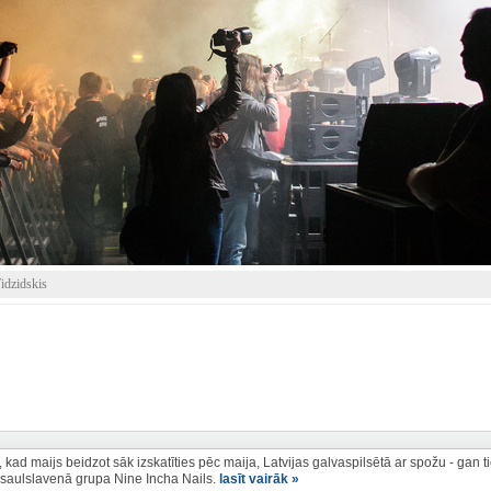
idzidskis
 kad maijs beidzot sāk izskatīties pēc maija, Latvijas galvaspilsētā ar spožu - gan
asaulslavenā grupa Nine Incha Nails.
lasīt vairāk »