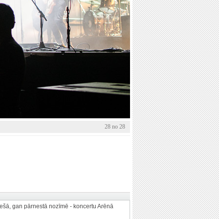
28 no 28
 tiešā, gan pārnestā nozīmē - koncertu Arēnā