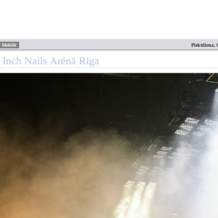
Piektdiena, 
 Inch Nails Arēnā Rīga