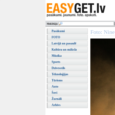
Meklētājs:
Foto: Nine
Pasākumi
FOTO
Latvijā un pasaulē
Kultūra un māksla
Mūzika
Sports
Dzīvesstils
Tehnoloģijas
Tūrisms
Auto
Šovi
Žurnāli
Arhīvs