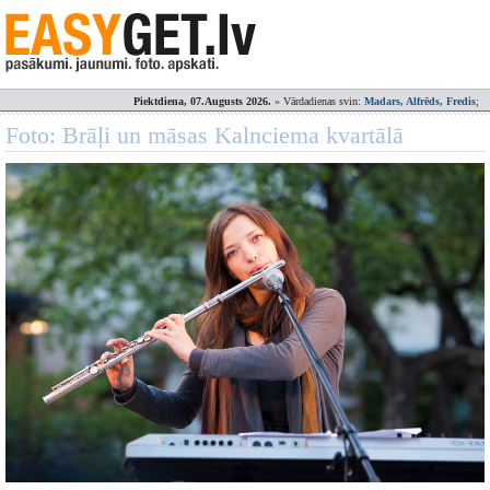
Piektdiena, 07.Augusts 2026.
» Vārdadienas svin:
Madars, Alfrēds, Fredis
;
Foto: Brāļi un māsas Kalnciema kvartālā