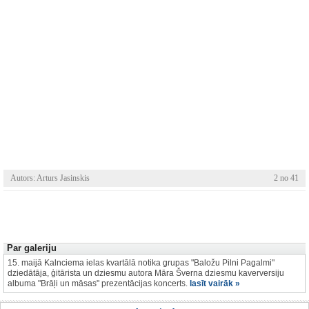
Autors: Arturs Jasinskis
2 no 41
Par galeriju
15. maijā Kalnciema ielas kvartālā notika grupas "Baložu Pilni Pagalmi"
dziedātāja, ģitārista un dziesmu autora Māra Šverna dziesmu kaverversiju
albuma "Brāļi un māsas" prezentācijas koncerts.
lasīt vairāk »