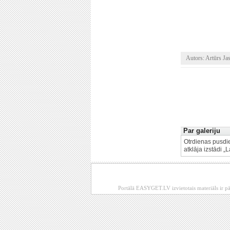
Autors: Artūrs Ja
Par galeriju
Otrdienas pusdie
atklāja izstādi „
Portālā EASYGET.LV izvietotais materiāls ir pā