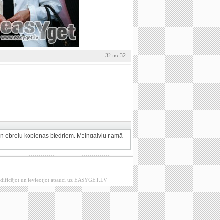
32 no 32
em un ebreju kopienas biedriem, Melngalvju namā
modificējot un ievieotjot atsauci uz EASYGET.LV