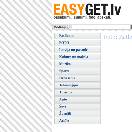
Meklētājs:
Foto: Zatle
Pasākumi
FOTO
Latvijā un pasaulē
Kultūra un māksla
Mūzika
Sports
Dzīvesstils
Tehnoloģijas
Tūrisms
Auto
Šovi
Žurnāli
Arhīvs