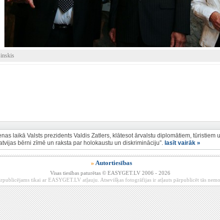
sinskis
nas laikā Valsts prezidents Valdis Zatlers, klātesot ārvalstu diplomātiem, tūristi
Latvijas bērni zīmē un raksta par holokaustu un diskrimināciju”.
lasīt vairāk »
»
Autortiesības
Visas tiesības paturētas © EASYGET.LV 2006 - 2026
rpublicējams tikai ar EASYGET.LV atļauju. Atsevišķas fotogrāfijas ir atļauts pārpublicēt tās ne