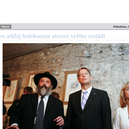
Piektdiena, 
rs atklāj holokausta atcerei veltītu izstādi