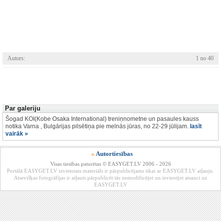
Autors:
1 no 40
Par galeriju
Šogad KOI(Kobe Osaka International) treniņnometne un pasaules kauss
notika Varna , Bulgārijas pilsētiņa pie melnās jūras, no 22-29 jūlijam.
lasīt
vairāk »
»
Autortiesības
Visas tiesības paturētas © EASYGET.LV 2006 - 2026
Portālā EASYGET.LV izvietotais materiāls ir pārpublicējams tikai ar EASYGET.LV atļauju.
Atsevišķas fotogrāfijas ir atļauts pārpublicēt tās nemodificējot un ievieotjot atsauci uz
EASYGET.LV