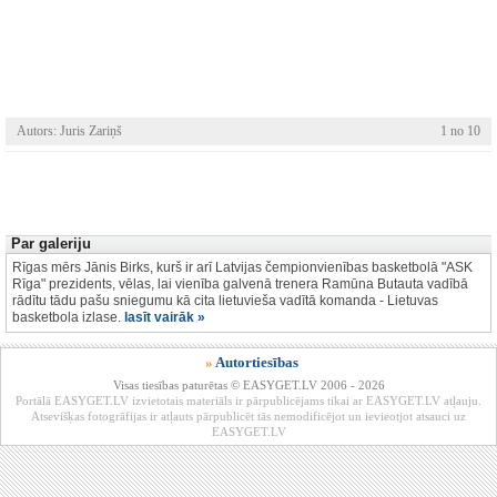
Autors: Juris Zariņš
1 no 10
Par galeriju
Rīgas mērs Jānis Birks, kurš ir arī Latvijas čempionvienības basketbolā "ASK
Rīga" prezidents, vēlas, lai vienība galvenā trenera Ramūna Butauta vadībā
rādītu tādu pašu sniegumu kā cita lietuvieša vadītā komanda - Lietuvas
basketbola izlase.
lasīt vairāk »
»
Autortiesības
Visas tiesības paturētas © EASYGET.LV 2006 - 2026
Portālā EASYGET.LV izvietotais materiāls ir pārpublicējams tikai ar EASYGET.LV atļauju.
Atsevišķas fotogrāfijas ir atļauts pārpublicēt tās nemodificējot un ievieotjot atsauci uz
EASYGET.LV