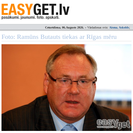
Ceturtdiena, 06.Augusts 2026.
» Vārdadienas svin:
Aisma, Askolds
;
Foto: Ramūns Butauts tiekas ar Rīgas mēru