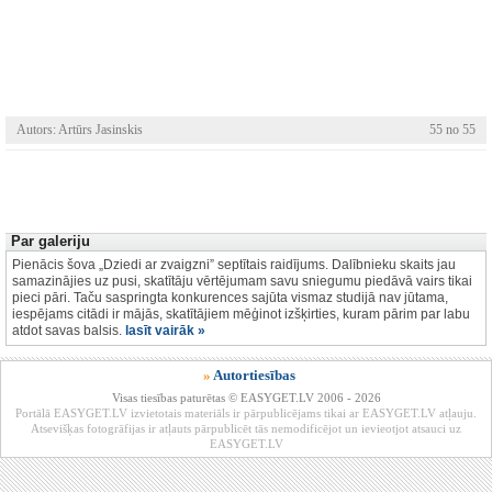
Autors: Artūrs Jasinskis
55 no 55
Par galeriju
Pienācis šova „Dziedi ar zvaigzni” septītais raidījums. Dalībnieku skaits jau
samazinājies uz pusi, skatītāju vērtējumam savu sniegumu piedāvā vairs tikai
pieci pāri. Taču saspringta konkurences sajūta vismaz studijā nav jūtama,
iespējams citādi ir mājās, skatītājiem mēģinot izšķirties, kuram pārim par labu
atdot savas balsis.
lasīt vairāk »
»
Autortiesības
Visas tiesības paturētas © EASYGET.LV 2006 - 2026
Portālā EASYGET.LV izvietotais materiāls ir pārpublicējams tikai ar EASYGET.LV atļauju.
Atsevišķas fotogrāfijas ir atļauts pārpublicēt tās nemodificējot un ievieotjot atsauci uz
EASYGET.LV