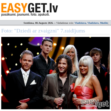
Sestdiena, 08.Augusts 2026.
» Vārdadienas svin:
Vladislava, Vladislavs, Mudīte
;
Foto: "Dziedi ar zvaigzni" 7.raidījums