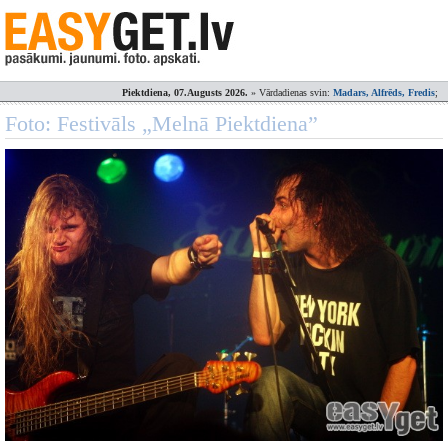
Piektdiena, 07.Augusts 2026.
» Vārdadienas svin:
Madars, Alfrēds, Fredis
;
Foto: Festivāls „Melnā Piektdiena”