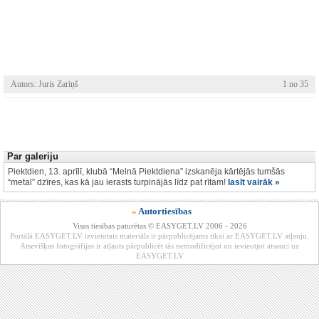
Autors: Juris Zariņš
1 no 35
Par galeriju
Piektdien, 13. aprīlī, klubā “Melnā Piektdiena” izskanēja kārtējās tumšās
“metal” dzīres, kas kā jau ierasts turpinājās līdz pat rītam!
lasīt vairāk »
»
Autortiesības
Visas tiesības paturētas © EASYGET.LV 2006 - 2026
Portālā EASYGET.LV izvietotais materiāls ir pārpublicējams tikai ar EASYGET.LV atļauju.
Atsevišķas fotogrāfijas ir atļauts pārpublicēt tās nemodificējot un ievieotjot atsauci uz
EASYGET.LV