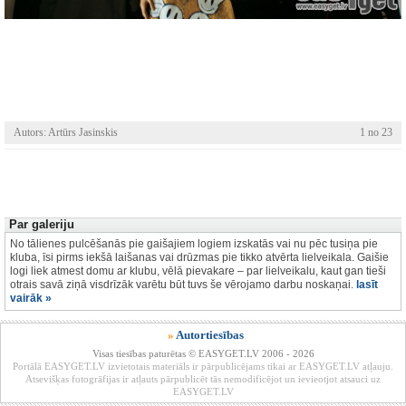
Autors: Artūrs Jasinskis
1 no 23
Par galeriju
No tālienes pulcēšanās pie gaišajiem logiem izskatās vai nu pēc tusiņa pie
kluba, īsi pirms iekšā laišanas vai drūzmas pie tikko atvērta lielveikala. Gaišie
logi liek atmest domu ar klubu, vēlā pievakare – par lielveikalu, kaut gan tieši
otrais savā ziņā visdrīzāk varētu būt tuvs še vērojamo darbu noskaņai.
lasīt
vairāk »
»
Autortiesības
Visas tiesības paturētas © EASYGET.LV 2006 - 2026
Portālā EASYGET.LV izvietotais materiāls ir pārpublicējams tikai ar EASYGET.LV atļauju.
Atsevišķas fotogrāfijas ir atļauts pārpublicēt tās nemodificējot un ievieotjot atsauci uz
EASYGET.LV