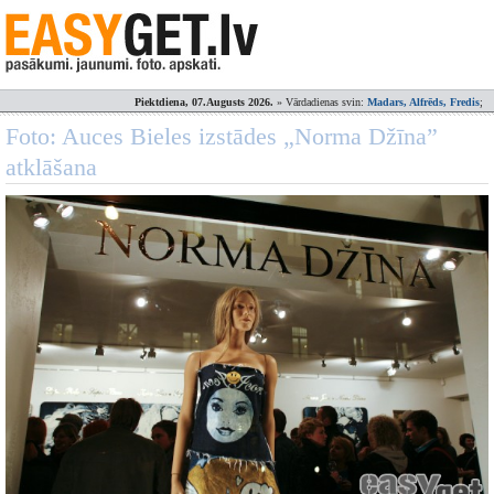
Piektdiena, 07.Augusts 2026.
» Vārdadienas svin:
Madars, Alfrēds, Fredis
;
Foto: Auces Bieles izstādes „Norma Džīna”
atklāšana