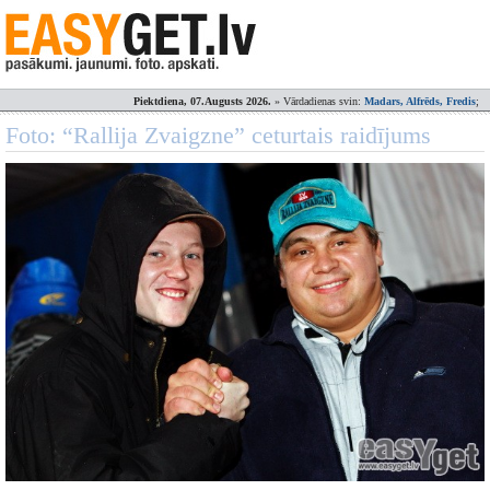
Piektdiena, 07.Augusts 2026.
» Vārdadienas svin:
Madars, Alfrēds, Fredis
;
Foto: “Rallija Zvaigzne” ceturtais raidījums