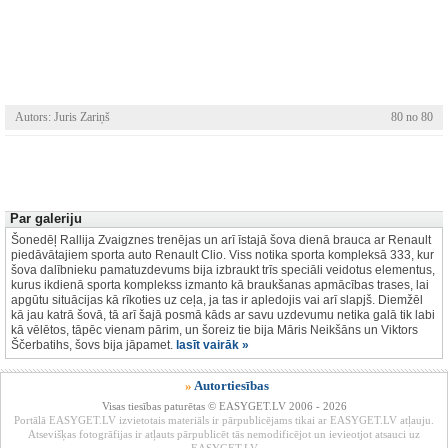
Autors: Juris Zariņš
80 no 80
Par galeriju
Šonedēļ Rallija Zvaigznes trenējas un arī īstajā šova dienā brauca ar Renault
piedāvātajiem sporta auto Renault Clio. Viss notika sporta kompleksā 333, kur
šova dalībnieku pamatuzdevums bija izbraukt trīs speciāli veidotus elementus,
kurus ikdienā sporta komplekss izmanto kā braukšanas apmācības trases, lai
apgūtu situācijas kā rīkoties uz ceļa, ja tas ir apledojis vai arī slapjš. Diemžēl
kā jau katrā šovā, tā arī šajā posmā kāds ar savu uzdevumu netika galā tik labi
kā vēlētos, tāpēc vienam pārim, un šoreiz tie bija Māris Neikšāns un Viktors
Ščerbatihs, šovs bija jāpamet.
lasīt vairāk »
»
Autortiesības
Visas tiesības paturētas © EASYGET.LV 2006 - 2026
Portālā EASYGET.LV izvietotais materiāls ir pārpublicējams tikai ar EASYGET.LV atļauju.
Atsevišķas fotogrāfijas ir atļauts pārpublicēt tās nemodificējot un ievieotjot atsauci uz