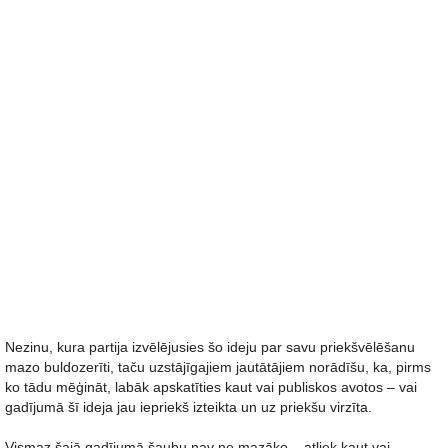
Nezinu, kura partija izvēlējusies šo ideju par savu priekšvēlēšanu
mazo buldozerīti, taču uzstājīgajiem jautātājiem norādīšu, ka, pirms
ko tādu mēģināt, labāk apskatīties kaut vai publiskos avotos – vai
gadījumā šī ideja jau iepriekš izteikta un uz priekšu virzīta.
Vismaz šajā gadījumā šaubu nav ne mazāko – atliek kaut vai