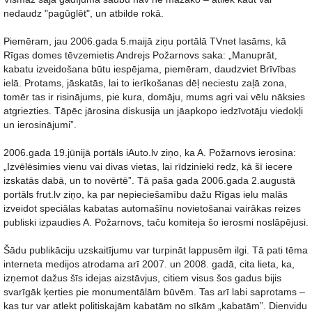
nedaudz "pagūglēt", un atbilde rokā.
Piemēram, jau 2006.gada 5.maijā ziņu portālā TVnet lasāms, kā
Rīgas domes tēvzemietis Andrejs Požarnovs saka: „Manuprāt,
kabatu izveidošana būtu iespējama, piemēram, daudzviet Brīvības
ielā. Protams, jāskatās, lai to ierīkošanas dēļ neciestu zaļā zona,
tomēr tas ir risinājums, pie kura, domāju, mums agri vai vēlu nāksies
atgriezties. Tāpēc jārosina diskusija un jāapkopo iedzīvotāju viedokļi
un ierosinājumi”.
2006.gada 19.jūnijā portāls iAuto.lv ziņo, ka A. Požarnovs ierosina:
„Izvēlēsimies vienu vai divas vietas, lai rīdzinieki redz, kā šī iecere
izskatās dabā, un to novērtē”. Tā paša gada 2006.gada 2.augustā
portāls frut.lv ziņo, ka par nepieciešamību dažu Rīgas ielu malās
izveidot speciālas kabatas automašīnu novietošanai vairākas reizes
publiski izpaudies A. Požarnovs, taču komiteja šo ierosmi noslāpējusi.
Šādu publikāciju uzskaitījumu var turpināt lappusēm ilgi. Tā pati tēma
interneta medijos atrodama arī 2007. un 2008. gadā, cita lieta, ka,
izņemot dažus šīs idejas aizstāvjus, citiem visus šos gadus bijis
svarīgāk ķerties pie monumentālām būvēm. Tas arī labi saprotams –
kas tur var atlekt politiskajām kabatām no sīkām „kabatām”. Dienvidu