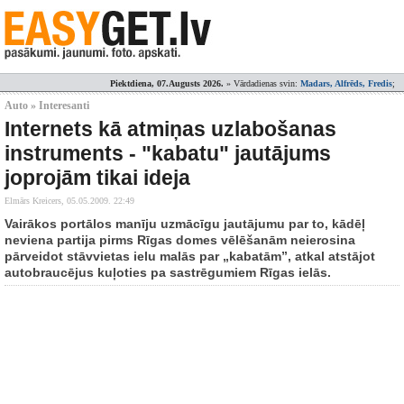
Piektdiena, 07.Augusts 2026.
» Vārdadienas svin:
Madars, Alfrēds, Fredis
;
Auto » Interesanti
Internets kā atmiņas uzlabošanas
instruments - "kabatu" jautājums
joprojām tikai ideja
Elmārs Kreicers,
05.05.2009. 22:49
Vairākos portālos manīju uzmācīgu jautājumu par to, kādēļ
neviena partija pirms Rīgas domes vēlēšanām neierosina
pārveidot stāvvietas ielu malās par „kabatām”, atkal atstājot
autobraucējus kuļoties pa sastrēgumiem Rīgas ielās.