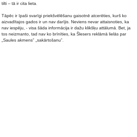
tilti – tā ir cita lieta.
Tāpēc ir īpaši svarīgi priekšvēlēšanu gaisotnē atcerēties, kurš ko
aizvadītajos gados ir un nav darījis. Neviens nevar attaisnoties, ka
nav iespēju, - visa šāda informācija ir dažu klikšķu attālumā. Bet, ja
tos neizmanto, tad nav ko brīnīties, ka Šlesers reklāmā lielās par
„Saules akmens” „sakārtošanu”.