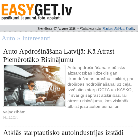
Piektdiena, 07.Augusts 2026.
» Vārdadienas svin:
Madars, Alfrēds, Fredis
;
Auto » Interesanti
Auto Apdrošināšana Latvijā: Kā Atrast
Piemērotāko Risinājumu
Auto apdrošināšana ir būtisks
aizsardzības līdzeklis gan
likumdošanas prasību izpildei, gan
drošības nodrošināšanai uz ceļa.
Izvēloties starp OCTA un KASKO,
ir svarīgi saprast atšķirības, lai
atrastu risinājumu, kas vislabāk
atbilst jūsu automašīnai un
vajadzībām.
03.12.2024.
Atklās starptautisko autoindustrijas izstādi