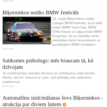
20.08.2013.
Biķerniekos notiks BMW festivāls
18. maijā Biķerniekos notiks
Latvijas BMW festivāls, kura laikā
notiks BMW Track Day, BMW
Drifta Kauss un atjaunotais BMW
Dragreiss, kā arī skatītāji varēs
pieteikties demo braucieniem ar
jaunākajiem BMW modeļiem.
16.05.2013.
Satiksmes psihologs: mēs braucam tā, kā
dzīvojam
Ja autobraucējs neievēro likumus un noteikumus citās dzīves
sfērās, tad arī, braucot ar auto, viņš pārkāpj ceļu satiksmes
noteikumus.
09.05.2013.
Automašīnu iznīcināšanas šovs Biķerniekos -
atrakcija par diviem latiem
1