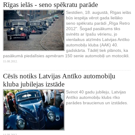
Rīgas ielās - seno spēkratu parāde
Sestdien, 18. augustā, Rīgas ielās
būs iespēja vērot gada lielāko
seno spēkratu parādi „Rīga Retro
2012". Šogad pasākums tiks
svinēts ar īpašu vērienu, jo
vienlaikus atzīmēs Latvijas Antīko
automobiļu kluba (AAK) 40.
gadskārta. Tādēļ tiek plānots, ka
pasākumā piedalīsies apmēram 150 senie automobiļi un motocikli.
15.08.2012.
Cēsīs notiks Latvijas Antīko automobiļu
kluba jubilejas izstāde
Svinot 40 gadu jubileju, Latvijas
Antīko automobiļu klubs rīko
parādes braucienus un izstādes.
14.08.2012.