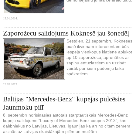
15.01.2014.
Zaporožecu salidojums Koknesē jau šonedēļ
Sestdien, 21.septembrī, Kokneses
pusē ikvienam interesentam būs
iespēja vienkopus klātienē aplūkot
ap 10 zaporožecu, aprunāties ar
zapiņu entuziastiem un uzzināt
vairāk par šiem padomju laika
spēkratiem.
17.09.2013.
Baltijas "Mercedes-Benz" kupejas pulcēsies
Jaunmoku pilī
8. septembrī norisināsies astotais starptautiskais Mercedes-Benz
kupeju salidojums "Luxury of Mercedes-Benz coupes 2013", kas
dalībniekus no Latvijas, Lietuvas, Igaunijas kā arī no citām zemēm
aicinās uz Latvijas skaistākajām pilīm un muižām.