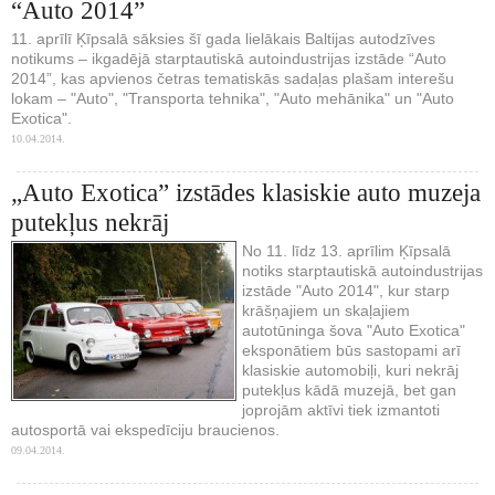
“Auto 2014”
11. aprīlī Ķīpsalā sāksies šī gada lielākais Baltijas autodzīves
notikums – ikgadējā starptautiskā autoindustrijas izstāde “Auto
2014”, kas apvienos četras tematiskās sadaļas plašam interešu
lokam – "Auto", "Transporta tehnika", "Auto mehānika" un "Auto
Exotica".
10.04.2014.
„Auto Exotica” izstādes klasiskie auto muzeja
putekļus nekrāj
No 11. līdz 13. aprīlim Ķīpsalā
notiks starptautiskā autoindustrijas
izstāde "Auto 2014", kur starp
krāšņajiem un skaļajiem
autotūninga šova "Auto Exotica"
eksponātiem būs sastopami arī
klasiskie automobiļi, kuri nekrāj
putekļus kādā muzejā, bet gan
joprojām aktīvi tiek izmantoti
autosportā vai ekspedīciju braucienos.
09.04.2014.