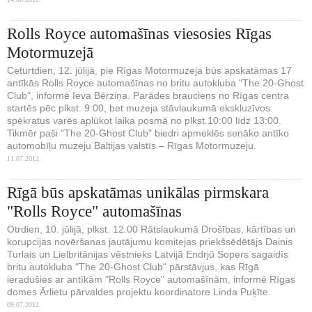
Rolls Royce automašīnas viesosies Rīgas
Motormuzejā
Ceturtdien, 12. jūlijā, pie Rīgas Motormuzeja būs apskatāmas 17
antīkās Rolls Royce automašīnas no britu autokluba "The 20-Ghost
Club", informē Ieva Bērziņa. Parādes brauciens no Rīgas centra
startēs pēc plkst. 9:00, bet muzeja stāvlaukumā ekskluzīvos
spēkratus varēs aplūkot laika posmā no plkst.10:00 līdz 13:00.
Tikmēr paši "The 20-Ghost Club" biedri apmeklēs senāko antīko
automobīļu muzeju Baltijas valstīs – Rīgas Motormuzeju.
11.07.2012.
Rīgā būs apskatāmas unikālas pirmskara
"Rolls Royce" automašīnas
Otrdien, 10. jūlijā, plkst. 12.00 Rātslaukumā Drošības, kārtības un
korupcijas novēršanas jautājumu komitejas priekšsēdētājs Dainis
Turlais un Lielbritānijas vēstnieks Latvijā Endrjū Sopers sagaidīs
britu autokluba "The 20-Ghost Club" pārstāvjus, kas Rīgā
ieradušies ar antīkām "Rolls Royce" automašīnām, informē Rīgas
domes Ārlietu pārvaldes projektu koordinatore Linda Puķīte.
09.07.2012.