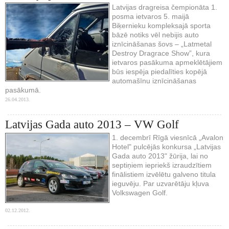
Latvijas dragreisa čempionāta 1.
posma ietvaros 5. maijā
Biķernieku kompleksajā sporta
bāzē notiks vēl nebijis auto
iznīcināšanas šovs – „Latmetal
Destroy Dragrace Show”, kura
ietvaros pasākuma apmeklētājiem
būs iespēja piedalīties kopējā
automašīnu iznīcināšanas
pasākumā.
26.04.2013.
Latvijas Gada auto 2013 – VW Golf
1. decembrī Rīgā viesnīcā „Avalon
Hotel" pulcējās konkursa „Latvijas
Gada auto 2013" žūrija, lai no
septiņiem iepriekš izraudzītiem
finālistiem izvēlētu galveno titula
ieguvēju. Par uzvarētāju kļuva
Volkswagen Golf.
02.12.2012.