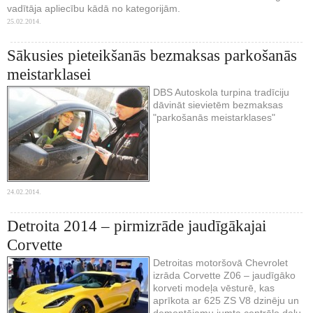
vadītāja apliecību kādā no kategorijām.
25.02.2014.
Sākusies pieteikšanās bezmaksas parkošanās
meistarklasei
DBS Autoskola turpina tradīciju
dāvināt sievietēm bezmaksas
"parkošanās meistarklases"
24.02.2014.
Detroita 2014 – pirmizrāde jaudīgākajai
Corvette
Detroitas motoršovā Chevrolet
izrāda Corvette Z06 – jaudīgāko
korveti modeļa vēsturē, kas
aprīkota ar 625 ZS V8 dzinēju un
demontējamu jumta centrālo daļu.