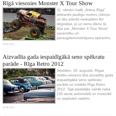
Rīgā viesosies Monster X Tour Show
31. oktobrī hallē „Arēna Rīga"
atskanēs jaudīgu motoru rūkoņa
un tiks iztērēti neskaitāmi litri
degvielas, jo uz vienu dienu tā
kļūs par „Monster X Tour Show"
sacensību un
paraugdemonstrējumu epicentru.
26.09.2012.
Aizvadīta gada iespaidīgākā seno spēkratu
parāde - Rīga Retro 2012
Sestdien, 18. augustā, Rīgas
svētku ietvaros tika aizvadīta gada
iespaidīgākā seno spēkratu
parāde un izstāde Rīga Retro
2012. Tajā piedalījās vairāk nekā
150 senie automobīļi un motocikli
no septiņām valstīm.
20.08.2012.