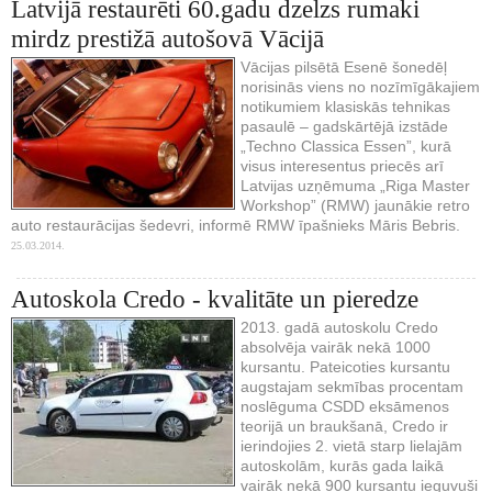
Latvijā restaurēti 60.gadu dzelzs rumaki
mirdz prestižā autošovā Vācijā
Vācijas pilsētā Esenē šonedēļ
norisinās viens no nozīmīgākajiem
notikumiem klasiskās tehnikas
pasaulē – gadskārtējā izstāde
„Techno Classica Essen”, kurā
visus interesentus priecēs arī
Latvijas uzņēmuma „Riga Master
Workshop” (RMW) jaunākie retro
auto restaurācijas šedevri, informē RMW īpašnieks Māris Bebris.
25.03.2014.
Autoskola Credo - kvalitāte un pieredze
2013. gadā autoskolu Credo
absolvēja vairāk nekā 1000
kursantu. Pateicoties kursantu
augstajam sekmības procentam
noslēguma CSDD eksāmenos
teorijā un braukšanā, Credo ir
ierindojies 2. vietā starp lielajām
autoskolām, kurās gada laikā
vairāk nekā 900 kursantu ieguvuši